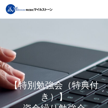
内
容
を
ス
キ
ッ
プ
【特別勉強会（特典付
き）】
資金繰り勉強会